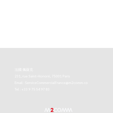
法國 佩薩克
231, rue Saint-Honoré, 75001 Paris
Email :
ServiceCommercialFrance@m2comm.co
Tel : +33 9 75 54 97 83