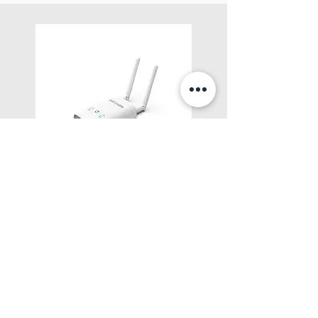
Extender
了解更多
Extender搭配Duo使用，適合應用於大型場域安
裝或擴建，它能夠處理多達 4,000 個 ELSA 標
籤，提供相同的安裝簡便性和成本節約。