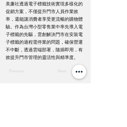
美廉社透過電子標籤技術實現多樣化的
促銷方案，不僅提升門市人員作業效
率，還能讓消費者享受更流暢的購物體
驗。作為台灣小型零售業中率先導入電
子標籤的先驅，雲創解決門市在安裝電
子標籤的過程需停業的問題，確保營運
不中斷，透過雲端部署，隨插即用，有
效提升門市管理的靈活性與精準度。
Previous
Next
Hsinchu, Taiwan
17F-3, No. 32, Gaotie 2nd Road,
Zhubei City, Hsinchu County 302
Email :
info@m2comm.co
Tel :
+886 3 657 8939
Fax :
+886 3 657 6909