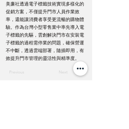
美廉社透過電子標籤技術實現多樣化的
促銷方案，不僅提升門市人員作業效
率，還能讓消費者享受更流暢的購物體
驗。作為台灣小型零售業中率先導入電
子標籤的先驅，雲創解決門市在安裝電
子標籤的過程需停業的問題，確保營運
不中斷，透過雲端部署，隨插即用，有
效提升門市管理的靈活性與精準度。
Previous
Next
臺灣 新竹
302新竹縣竹北市高鐵二路32號17F之3
Email :
info@m2comm.co
Tel :
+886 3 657 8939
Fax :
+886 3 657 6909